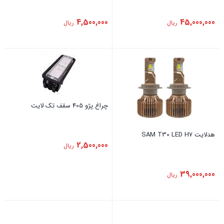
4,500,000
45,000,000
ریال
ریال
چراغ پژو 405 سقف تک لایت
هدلایت SAM T30 LED H7
2,500,000
ریال
39,000,000
ریال