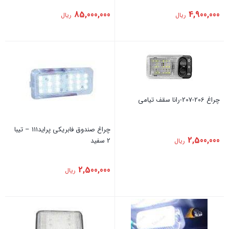
85,000,000
4,900,000
ریال
ریال
چراغ 206-207-رانا سقف تیامی
چراغ صندوق فابریکی پراید111 – تیبا
2,500,000
2 سفید
ریال
2,500,000
ریال