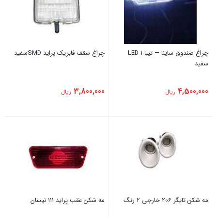
چراغ صندوق ساینا — تیبا 1 LED
چراغ سقف فابریک ‏پراید SMDسفید
سفید
3,800,000
4,500,000
ریال
ریال
مه شکن تایگر 206 خارجی 2 رنگ
‏مه شکن عقب ‏پراید ‏111 نیسان