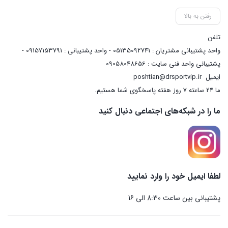
رفتن به بالا
تلفن
واحد پشتیبانی مشتریان : 05135092741 - واحد پشتیبانی : 09157153791 -
پشتیبانی واحد فنی سایت : 09058048656
ایمیل
poshtian@drsportvip.ir
ما 24 ساعته 7 روز هفته پاسخگوی شما هستیم.
ما را در شبکه‌های اجتماعی دنبال کنید
لطفا ایمیل خود را وارد نمایید
پشتیبانی بین ساعت 8:30 الی 16