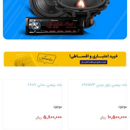
باند بیضی پاور بیس 6975V3
باند بیضی سانی 6989
موجود
موجود
5,800,000
10,500,000
ریال
ریال