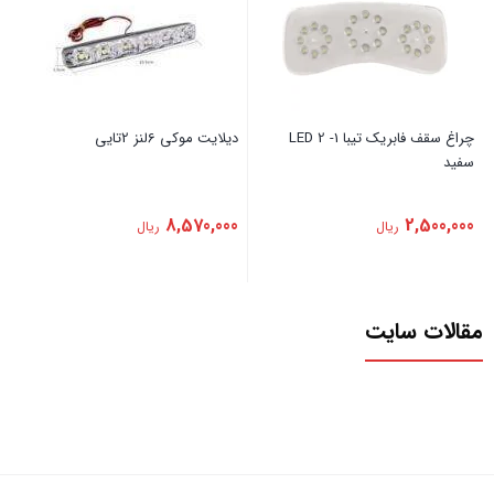
‏چراغ ‏سقف ‏فابریک ‏تیبا ‏1- ‏2 ‏LED
‏دیلایت ‏موکی ‏6لنز ‏2تایی
‏سفید
8,570,000
2,500,000
ریال
ریال
مقالات سایت